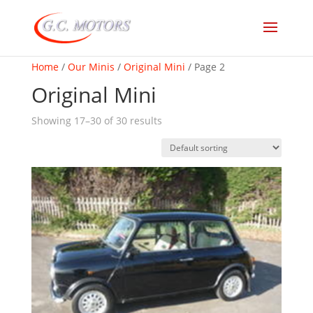
Home
/
Our Minis
/
Original Mini
/ Page 2
Original Mini
Showing 17–30 of 30 results