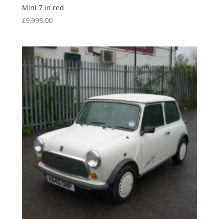
Mini 7 in red
£
9,995.00