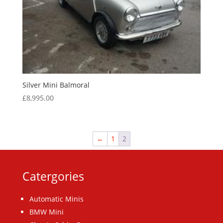
Silver Mini Balmoral
£
8,995.00
←
1
2
Catergories
Automatic Minis
BMW Mini